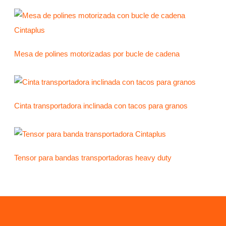
t
c
u
d
o
p
s
o
t
c
u
d
r
s
o
t
c
u
o
o
t
c
d
Mesa de polines motorizadas por bucle de cadena
s
o
t
u
s
o
c
s
t
Cinta transportadora inclinada con tacos para granos
o
s
Tensor para bandas transportadoras heavy duty