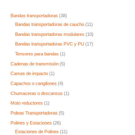
s
3
Bandas transportadoras
38
c
8
1
Bandas transportadoras de caucho
11
a
p
1
1
Bandas transportadoras modulares
10
r
r
p
0
1
Bandas transportadoras PVC y PU
17
o
r
p
7
1
Tensores para bandas
1
d
o
r
p
p
5
Cadenas de transmisión
5
u
d
o
r
r
p
1
Camas de impacto
1
c
u
d
o
o
r
p
4
Capachos o cangilones
4
t
c
u
d
d
o
r
p
1
Chumaceras o descansos
1
o
t
c
u
u
d
o
r
p
s
o
1
Moto reductores
1
t
c
c
u
d
o
r
s
p
o
5
Poleas Transportadoras
5
t
t
c
u
d
o
r
s
p
o
2
Polines y Estaciones
26
o
t
c
u
d
o
r
s
6
1
Estaciones de Polines
11
o
t