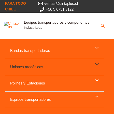
Ir
PARA TODO
ventas@cintaplus.cl
al
CHILE
+56 9 6751 8122
contenido
Equipos transportadores y componentes
Busca
industriales
Bandas transportadoras
Uniones mecánicas
Polines y Estaciones
Equipos transportadores