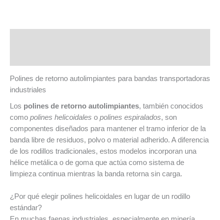
Descripción
Valoraciones (0)
Polines de retorno autolimpiantes para bandas transportadoras
industriales
Los
polines de retorno autolimpiantes
, también conocidos
como
polines helicoidales
o
polines espiralados
, son
componentes diseñados para mantener el tramo inferior de la
banda libre de residuos, polvo o material adherido. A diferencia
de los rodillos tradicionales, estos modelos incorporan una
hélice metálica o de goma que actúa como sistema de
limpieza continua mientras la banda retorna sin carga.
¿Por qué elegir polines helicoidales en lugar de un rodillo
estándar?
En muchas faenas industriales, especialmente en minería,