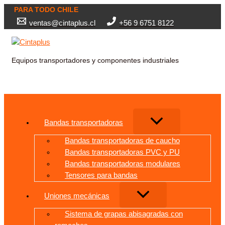
Ir
PARA TODO CHILE
al
ventas@cintaplus.cl
+56 9 6751 8122
contenido
Equipos transportadores y componentes industriales
Buscar
Bandas transportadoras
Bandas transportadoras de caucho
Bandas transportadoras PVC y PU
Bandas transportadoras modulares
Tensores para bandas
Uniones mecánicas
Sistema de grapas abisagradas con