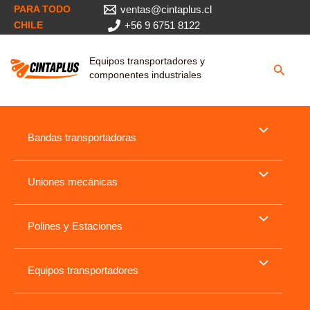
Ir
PARA TODO
ventas@cintaplus.cl
al
CHILE
+56 9 6751 8122
contenido
Equipos transportadores y
Busca
componentes industriales
Bandas transportadoras
Uniones mecánicas
Polines y Estaciones
Equipos transportadores